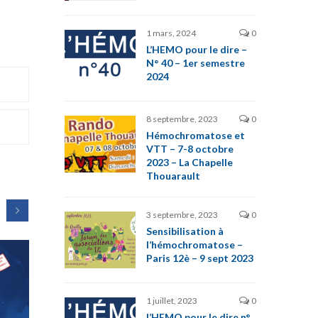
1 mars, 2024
0
L’HEMO pour le dire –
N° 40 – 1er semestre
2024
8 septembre, 2023
0
Hémochromatose et
VTT – 7-8 octobre
2023 – La Chapelle
Thouarault
3 septembre, 2023
0
Sensibilisation à
l’hémochromatose –
Paris 12è – 9 sept 2023
1 juillet, 2023
0
l’HEMO pour le dire n°