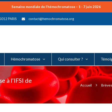
Semaine mondiale de l’hémochromatose – 1 - 7 juin 2026
75012 PARIS
contact@hemochromatose.org
Hémochromatose
Qui consulter ?
Témoi
 à l’IFSI de
Accueil
Brève