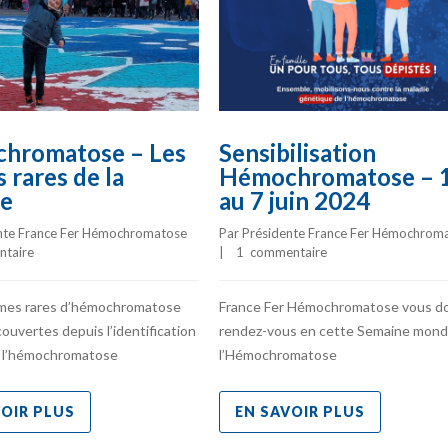
hromatose – Les
Sensibilisation
 rares de la
Hémochromatose – 
ie
au 7 juin 2024
nte France Fer Hémochromatose
Par 
Présidente France Fer Hémochrom
ntaire
|    
1  commentaire
mes rares d’hémochromatose
France Fer Hémochromatose vous d
ouvertes depuis l’identification
rendez-vous en cette Semaine mondi
 l’hémochromatose
l’Hémochromatose
VOIR PLUS
EN SAVOIR PLUS