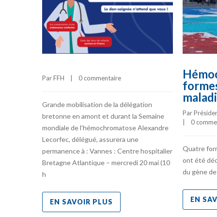
Hémoc
Par 
FFH
    |    
0 commentaire
formes
malad
Grande mobilisation de la délégation
Par 
Préside
bretonne en amont et durant la Semaine
|    
0 comme
mondiale de l’hémochromatose Alexandre
Lecorfec, délégué, assurera une
Quatre for
permanence à : Vannes : Centre hospitalier
ont été déc
Bretagne Atlantique – mercredi 20 mai (10
du gène de
h
EN SA
EN SAVOIR PLUS