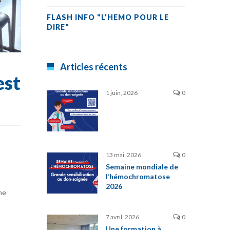
FLASH INFO "L’HEMO POUR LE
DIRE"
Articles récents
est
1 juin, 2026
0
13 mai, 2026
0
Semaine mondiale de
l’hémochromatose
2026
ne
7 avril, 2026
0
Une formation à