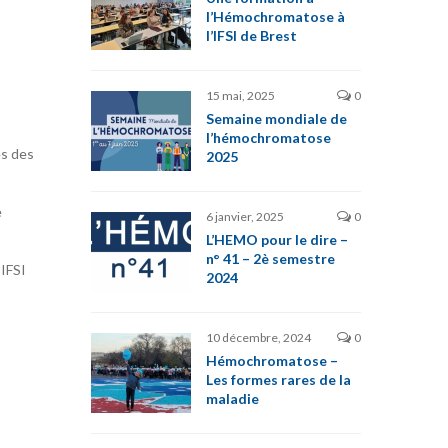
l’Hémochromatose à
l’IFSI de Brest
15 mai, 2025
0
Semaine mondiale de
l’hémochromatose
ès des
2025
e
6 janvier, 2025
0
L’HEMO pour le dire –
n° 41 – 2è semestre
’IFSI
2024
10 décembre, 2024
0
Hémochromatose –
Les formes rares de la
maladie