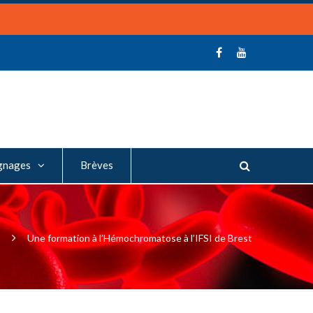
gnages
Brèves
s
Une formation à l’Hémochromatose à l’IFSI de Brest