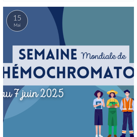
0 commentaire
  /  
Événements
  /  
En savoir plus
15
Mai