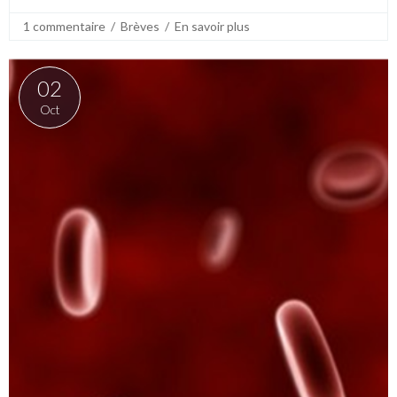
1 commentaire
  /  
Brèves
  /  
En savoir plus
02
Oct