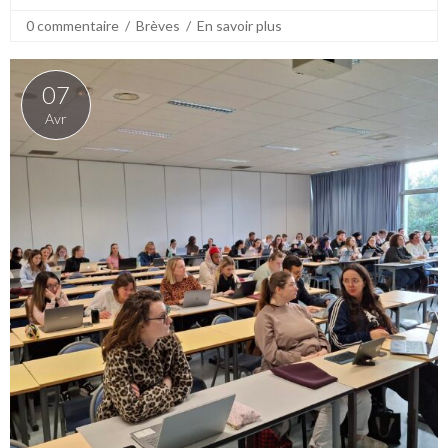
0 commentaire
  /  
Brèves
  /  
En savoir plus
07
Avr