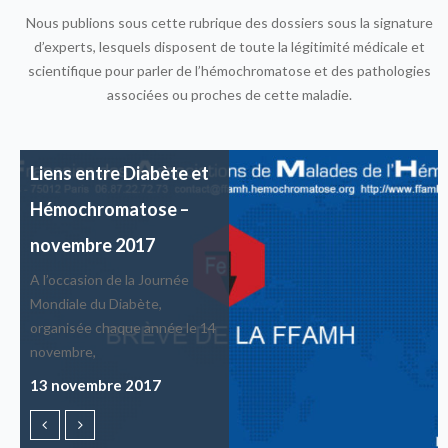
DOSSIERS
B
Nous publions sous cette rubrique des dossiers sous la signature
L
d’experts, lesquels disposent de toute la légitimité médicale et
c
scientifique pour parler de l’hémochromatose et des pathologies
F
associées ou proches de cette maladie.
p
L
d
E
Médecin généraliste et
Liens entre Diabète et
o
spécialiste dans le suivi
Hémochromatose –
I
i
de l’hémochromatose
novembre 2017
t
Rôle du médecin généraliste
A l’occasion de la Journée
R
et du spécialiste dans le suivi
Mondiale du Diabète,
P
du patient hémochromatique
organisée chaque année le 14
o
novembre,
27 août 2016
C
13 novembre 2017
1