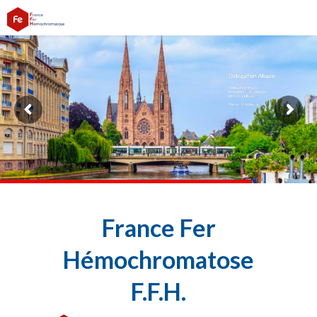
France Fer
Hémochromatose
F.F.H.