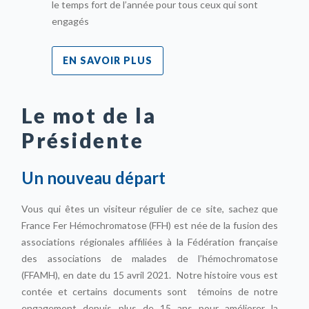
ort de l’année pour tous ceux qui sont
France Fer Hémochromat
aux randonnées VTT et
VTT Evasion
VOIR PLUS
EN SAVOIR PLU
Le mot de la
Présidente
Un nouveau départ
Vous qui êtes un visiteur régulier de ce site, sachez que
France Fer Hémochromatose (FFH) est née de la fusion des
associations régionales affiliées à la Fédération française
des associations de malades de l’hémochromatose
(FFAMH), en date du 15 avril 2021. Notre histoire vous est
contée et certains documents sont témoins de notre